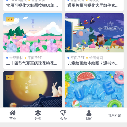
常用可视化大标题按钮UI组件
通用矢量可视化大屏组件素材
3D立体常用icon图标 XD/EP
XD/Ai格式组件库80+个
S/SVG/ai 四种格式
VIP
全部素材
平面/PPT
平面/PPT
绘画笔刷
二十四节气夏至绣球花桃花花
儿童绘画绘本绘图卡通书本读
海拍照Ai矢量格式插画绘画
书日卡通插画Ai格式
VIP
用户协议
全部素材
平面/PPT
3D
平面/PPT
首页
分类
会员
我的
中秋节月圆灯笼兔子背景月亮
summer夏季促销banner汽
孔明灯矢量插画bannerAi格
泡字泳圈字西瓜火烈鸟泳池Ai