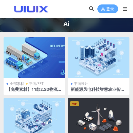
登录
Ai
全部素材
平面/PPT
平面设计
【免费素材】11款2.5D物流快
新能源风电科技智慧农业智慧
递运输贸易插画EPS矢量素材
城市流水线立体拓扑图ai格式
可印刷
VIP