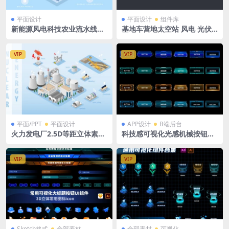
平面设计
平面设计
组件库
新能源风电科技农业流水线立
基地车营地太空站 风电 光伏
体拓扑图ai格式
发电设备 figma+Ai格式
VIP
VIP
平面/PPT
平面设计
APP设计
B端后台
火力发电厂2.5D等距立体素材
科技感可视化光感机械按钮按
Ai格式源文件
键button图标Ai/svg/sktec
h/figma格式
VIP
VIP
Sketch格式
全部素材
全部素材
可视化