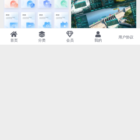
用户协议
APP设计
B端后台
figma格式
全部素材
首页
分类
会员
我的
卡片模板 浅色卡片 导航入口 t
Figma格式数字大数据行业可
ab APP卡片banner figma格
视化大屏智慧水利大屏通用模
式
板（差别不大）1920X1080 +
2560X1080 两套 绿色大屏
VIP
VIP
figma格式
全部素材
figma格式
全部素材
Figma格式数字大数据行业可
Figma格式数字大数据行业可
视化大屏数据中心通用模板
视化大屏智慧铁路大屏通用模
（差别不大）1920X1080 +25
板6张界面（差别不大）1920
60X1080 两套
X1080 +2560X1080 两套
VIP