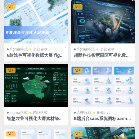
地图 山东MAP
角地图
VIP
VIP
figma格式
全部素材
figma格式
全部素材
6款浅色可视化数据大屏 figm
超酷科技智慧园区可视化数字
a格式 浅蓝色 蓝色 立体拓扑图
孪生大屏数据驾驶舱深色3套 F
igma组件库
VIP
VIP
figma格式
PSD格式
APP设计
B端后台
智慧农业可视化大屏素材绿色
B端后台saas系统图标banner
可视化大屏 1920X1080 3张 P
浅色图标卡片 figma格式
SD+sketch+figma格式 河南
省地图
VIP
VIP