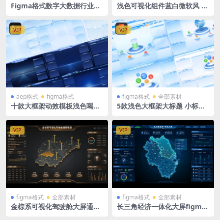
Figma格式数字大数据行业可
浅色可视化组件蓝白微软风 大
视化大屏智慧电力大屏通用模
标题 小标题组件 sketch+fig
板（差别不大）1920X1080 +
ma+PSD格式
2560X1080 两套 绿色+浅色大
VIP
VIP
屏 广东地图
aep格式
figma格式
figma格式
全部素材
十款大框架动效模板浅色喝深
5款浅色大框架大标题 小标题
色两套带动效的可视化组件 P
组件浅蓝色 淡色后台可视化大
SD+Sketch+fimga+AE动效
屏 PSD源文件+figma源文件+
svg+png切片
VIP
VIP
figma格式
全部素材
figma格式
全部素材
金棕系可视化驾驶舱大屏通用
长三角经济一体化大屏figma
模版 figma 格式 3张 山东省
格式两张 深色科技大屏 长三