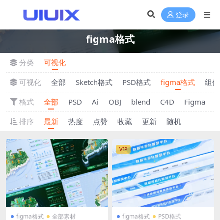
登录
figma格式
分类
可视化
可视化
全部
Sketch格式
PSD格式
figma格式
组件
格式
全部
PSD
Ai
OBJ
blend
C4D
Figma
S
排序
最新
热度
点赞
收藏
更新
随机
VIP
figma格式
全部素材
figma格式
PSD格式