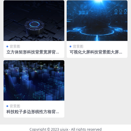
gma文件 5824×3257像素 70
张
背景图
背景图
立方体矩形科技背景宽屏背景
可视化大屏科技背景图大屏背
深色展台PPT背景可视化大屏
景PPT背景展板展会蓝色粒子
3030 x 1037px
背景墙3840 x 2085px
背景图
科技粒子多边形线性方格背景
图4K 3840 x 2160px
Copyright © 2023
uiuix
- All rights reserved