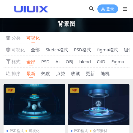
登录
背景图
分类
可视化
可视化
全部
Sketch格式
PSD格式
figma格式
组件
格式
全部
PSD
Ai
OBJ
blend
C4D
Figma
S
排序
最新
热度
点赞
收藏
更新
随机
VIP
VIP
PSD格式
可视化
PSD格式
全部素材