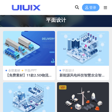
登录
平面设计
全部素材
平面/PPT
平面设计
【免费素材】11款2.5D物流快
新能源风电科技智慧农业智慧
递运输贸易插画EPS矢量素材
城市流水线立体拓扑图ai格式
可印刷
VIP