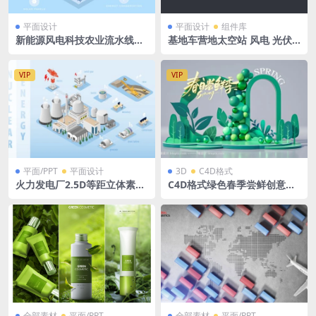
平面设计
平面设计
组件库
新能源风电科技农业流水线立
基地车营地太空站 风电 光伏
体拓扑图ai格式
发电设备 figma+Ai格式
VIP
VIP
平面/PPT
平面设计
3D
C4D格式
火力发电厂2.5D等距立体素材
C4D格式绿色春季尝鲜创意潮
Ai格式源文件
流春季户外派对春季春天商场
美陈立体展台OC渲染
全部素材
平面/PPT
全部素材
平面/PPT