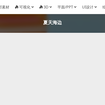
部素材
可视化
3D
平面/PPT
UI设计
夏天海边