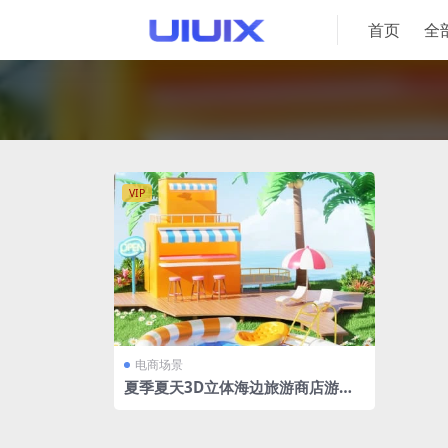
首页
全
VIP
电商场景
夏季夏天3D立体海边旅游商店游泳
池电商场景 C4D/OBJ 格式 【OC 渲
染器 】