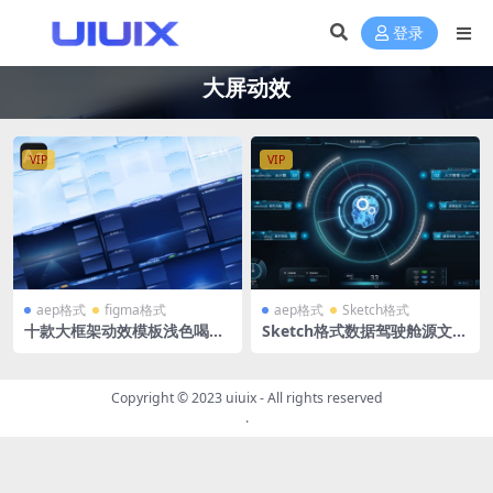
登录
大屏动效
VIP
VIP
aep格式
figma格式
aep格式
Sketch格式
十款大框架动效模板浅色喝深
Sketch格式数据驾驶舱源文件
色两套带动效的可视化组件 P
+AE动效工程源文件 系统入口
SD+Sketch+fimga+AE动效
圆圈旋转
Copyright © 2023
uiuix
- All rights reserved
.