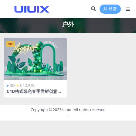
登录
户外
VIP
3D
C4D格式
C4D格式绿色春季尝鲜创意潮
流春季户外派对春季春天商场
美陈立体展台OC渲染
Copyright © 2023
uiuix
- All rights reserved
.