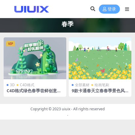
登录
春季
VIP
3D
C4D格式
全部素材
绘画笔刷
C4D格式绿色春季尝鲜创意潮
9款卡通春天立春春季景色风
流春季户外派对春季春天商场
景郊游绿色插画AI格式
美陈立体展台OC渲染
Copyright © 2023
uiuix
- All rights reserved
.