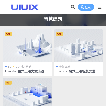
登录
智慧建筑
VIP
VIP
3D
blender格式
全部素材
blender格式三维文旅出游地
blender格式三维智慧交通城
方标志建筑模型3D大楼智慧出
市道路模型3D大楼运输蓝白微
游蓝白微软风
软风
VIP