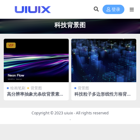
登录
科技背景图
VIP
绘画笔刷
背景图
背景图
高分辨率抽象光条纹背景素材
科技粒子多边形线性方格背景
非常适合数码产品 JPG格式+Fi
图4K 3840 x 2160px
gma文件 5824×3257像素 70
张
Copyright © 2023
uiuix
- All rights reserved
.