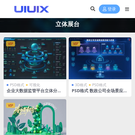
登录
立体展台
VIP
VIP
PSD格式
可视化
3D格式
PSD格式
企业大数据监管平台立体分层
PSD格式 数政公司全场景应用
拓扑可视化大屏科技蓝 MAP 1
及能力视图
920X1080
VIP