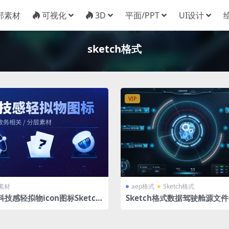
部素材
可视化
3D
平面/PPT
UI设计
sketch格式
VIP
素材
aep格式
Sketch格式
科技感轻拟物icon图标Sketch
Sketch格式数据驾驶舱源文件
gma格式
动效工程源文件 系统入口 圆