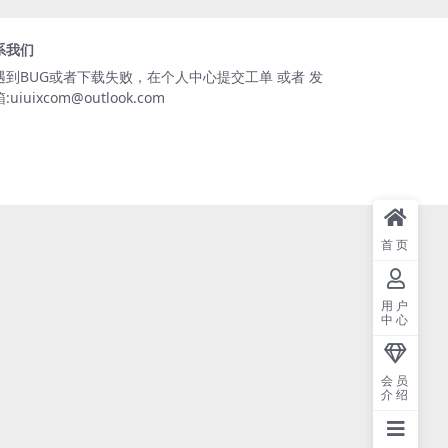
系我们
遇到BUG或者下载失败，在个人中心提交工单 或者 发
:uiuixcom@outlook.com
首页
用户
中心
会员
介绍