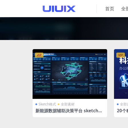
首页
全
VIP
VIP
Sketch格式
全部素材
全部
新能源数据辅助决策平台 sketch格
20个
式 2张 深色可视化平台 辽宁地图 辽
+Fi
宁省