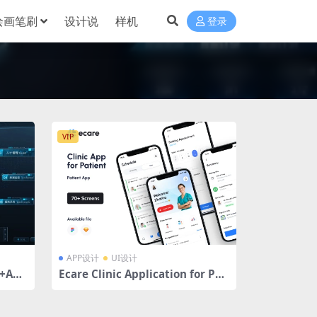
绘画笔刷
设计说
样机
登录
VIP
APP设计
UI设计
+AE
Ecare Clinic Application for Pat
圈旋转
ient诊所智能护理患者预约健康跟踪
应用程序 UI 组件Sketch&Figma格
式 70页+