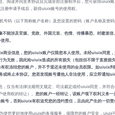
读并同意本协议且完成全部注册程序后，您可获得uiuix账户（即
完成注册申请手续后，获得uiuix账号的使用权。
手机号码（以下简称账户名称）及您设置的密码（账户名称及密码合称
像不能涉及官媒、党政、外国元首、色情、传播暴恐、封建迷信
号使用。
ix
商业信息，您的
uiuix
账户仅限您本人使用。未经
uiuix
同意，
行为无效，因此给
uiuix
造成的所有损失（包括但不限于直接损
x
有权冻结您的账户，并不予退还未使用的会员权限。如
uiuix
判
务或终止本协议。您若发现账号遭他人非法使用，应立即通知
ui
仅当有法律法规明文规定、司法裁定或经uiuix同意，并符合u
户使用权的转让）。
您的账户一经转让，该账户项下权利义务一
x
账号，否则
uiuix
有权追究您的违约责任，且由此产生的一切责
为使您更好地使用uiuix的各项服务，保障您的账户安全，uiuix