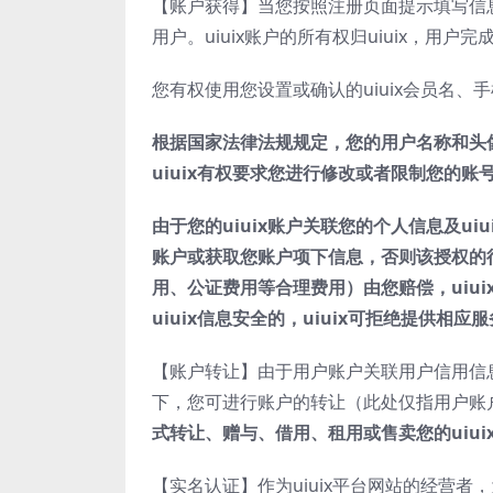
【账户获得】当您按照注册页面提示填写信息、阅
用户。uiuix账户的所有权归uiuix，用户
您有权使用您设置或确认的uiuix会员名、
根据国家法律法规规定，您的用户名称和头
uiuix
有权要求您进行修改或者限制您的账
由于您的
uiuix
账户关联您的个人信息及
uiu
账户或获取您账户项下信息，否则该授权的
用、公证费用等合理费用）由您赔偿，
uiui
uiuix
信息安全的，
uiuix
可拒绝提供相应服
【账户转让】由于用户账户关联用户信用信息，
下，您可进行账户的转让（此处仅指用户账
式转让、赠与、借用、租用或售卖您的
uiui
【实名认证】作为uiuix平台网站的经营者，