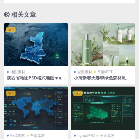
格式
相关文章
VIP
地图素材
全部素材
平面/PPT
陕西省地图PSD格式地图map
小清新春天春季绿色森林乳液
大屏可视化Shan xi立体地图
化妆品瓶子广告效果图PSD格
背景 1500x1080PX
式
VIP
VIP
PSD格式
全部素材
figma格式
全部素材