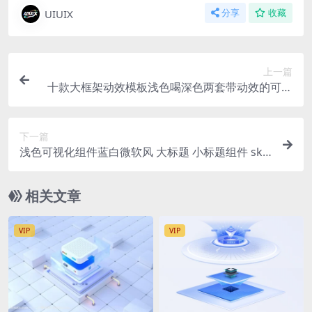
UIUIX
分享
收藏
上一篇
十款大框架动效模板浅色喝深色两套带动效的可视
化组件 PSD+Sketch+fimga+AE动效
下一篇
浅色可视化组件蓝白微软风 大标题 小标题组件 ske
tch+figma+PSD格式
相关文章
VIP
VIP