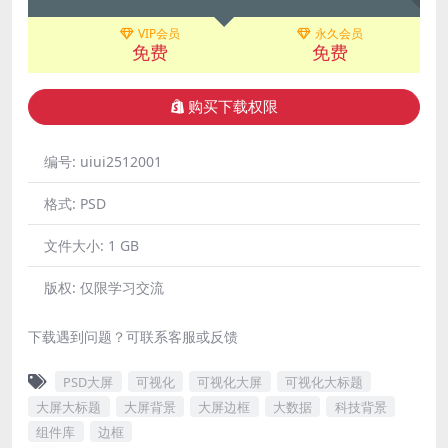
VIP会员
永久会员
免费
免费
购买下载权限
编号:
uiui2512001
格式:
PSD
文件大小:
1 GB
版权:
仅限学习交流
下载遇到问题？可联系客服或反馈
PSD大屏
可视化
可视化大屏
可视化大标题
大屏大标题
大屏背景
大屏边框
大数据
科技背景
组件库
边框