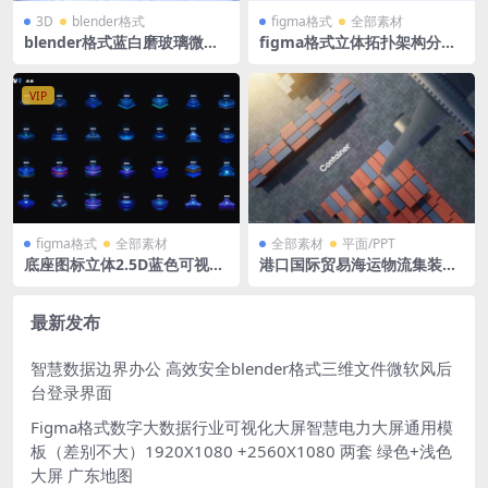
3D
blender格式
figma格式
全部素材
blender格式蓝白磨玻璃微软
figma格式立体拓扑架构分层
风立体3D玻璃图标服务器立方
浅色蓝色可视化素材 大标题
体展台模型含高清PNG
立体分层 结构
VIP
figma格式
全部素材
全部素材
平面/PPT
底座图标立体2.5D蓝色可视化
港口国际贸易海运物流集装箱
大屏组件科技数据figma格式
广告效果图PSD格式
28个
最新发布
智慧数据边界办公 高效安全blender格式三维文件微软风后
台登录界面
Figma格式数字大数据行业可视化大屏智慧电力大屏通用模
板（差别不大）1920X1080 +2560X1080 两套 绿色+浅色
大屏 广东地图