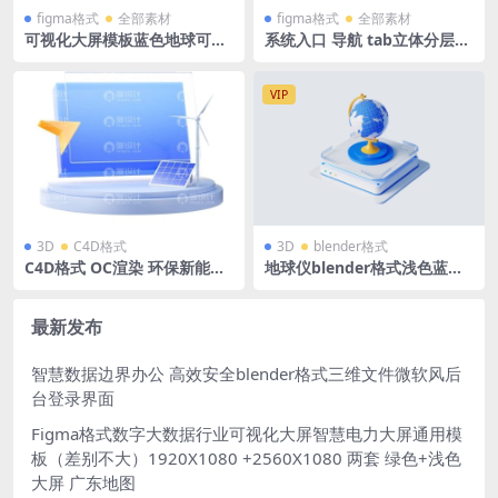
figma格式
全部素材
figma格式
全部素材
可视化大屏模板蓝色地球可视
系统入口 导航 tab立体分层
化立体桌面 figma格式 1920X
拓扑图 数据Figma格式
1080
VIP
3D
C4D格式
3D
blender格式
C4D格式 OC渲染 环保新能源
地球仪blender格式浅色蓝白
图标风力发电机光伏太阳能发
教育3D图标icon立体底座
电含OBJ、PNG
最新发布
智慧数据边界办公 高效安全blender格式三维文件微软风后
台登录界面
Figma格式数字大数据行业可视化大屏智慧电力大屏通用模
板（差别不大）1920X1080 +2560X1080 两套 绿色+浅色
大屏 广东地图