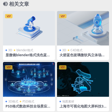
相关文章
VIP
VIP
3D
blender格式
3D
C4D格式
显微镜blender格式浅色蓝白
火箭蓝色玻璃微软风立体场景
教学科学仪器用具3D图标icon
源文件 蓝白后台科技背景 C4
立体底座
D格式R23 OC渲染器 2560 x1
005
VIP
VIP
3D格式
PSD格式
地图素材
PSD格式数政科技全场景应用
上海市可视化地图大屏科技3D
及能力视图立体分层可视化大
矢量地图1920X1080 PSD格式