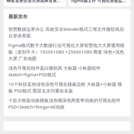
蜂窝背景企业关系成果背景墙
figma源文件 可视化智慧监测
蓝色可视化大数据背景逻辑图
综合驾驶舱大屏 拓扑 立体分
落地页网页背景fig格式
层 6 张
最新发布
智慧数据边界办公 高效安全blender格式三维文件微软风后
台登录界面
Figma格式数字大数据行业可视化大屏智慧电力大屏通用模
板（差别不大）1920X1080 +2560X1080 两套 绿色+浅色
大屏 广东地图
浅色可视化组件蓝白微软风 大标题 小标题组件
sketch+figma+PSD格式
10个科技蓝色绿色深色可视化模板边框 大标题+小标题 模
板 PSD格式 图层去水印重命名版
十款大框架动效模板浅色喝深色两套带动效的可视化组件
PSD+Sketch+fimga+AE动效