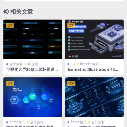
SD格式钢笔路径分层
相关文章
VIP
VIP
全部素材
可视化
3D
blender格式
可视化大屏30款二级标题设计
Isometric Illustration 45款
数据可视化大屏小标题组件 S
3D立体未来科幻数码游戏等距
ketch+Figma格式
插图插画png免抠图片设计素
材
VIP
VIP
figma格式
全部素材
figma格式
全部素材