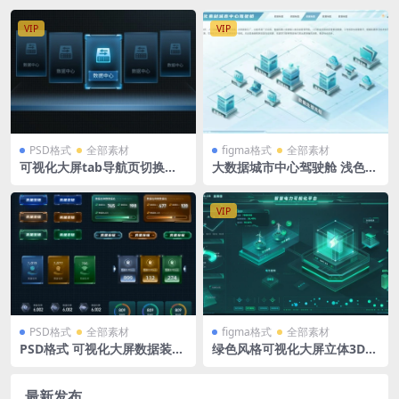
VIP
VIP
PSD格式
全部素材
figma格式
全部素材
可视化大屏tab导航页切换系
大数据城市中心驾驶舱 浅色
统入口PSD格式
绿色 tab导航 拓扑图 3D立体
2.5D可视化大屏 figma格式
VIP
PSD格式
全部素材
figma格式
全部素材
PSD格式 可视化大屏数据装饰
绿色风格可视化大屏立体3D电
图标 可视化按钮 button 数据
厂大数据智慧电力2 figma格
翻牌器
式
最新发布