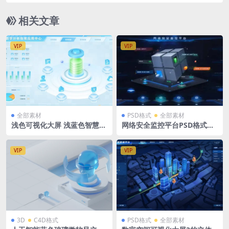
落地页网页背景fig格式
相关文章
VIP
VIP
全部素材
PSD格式
全部素材
浅色可视化大屏 浅蓝色智慧数
网络安全监控平台PSD格式可
字分析指挥应用中心figma格
视化大屏tab导航入口 3840 x
式
1620 px
VIP
VIP
3D
C4D格式
PSD格式
全部素材