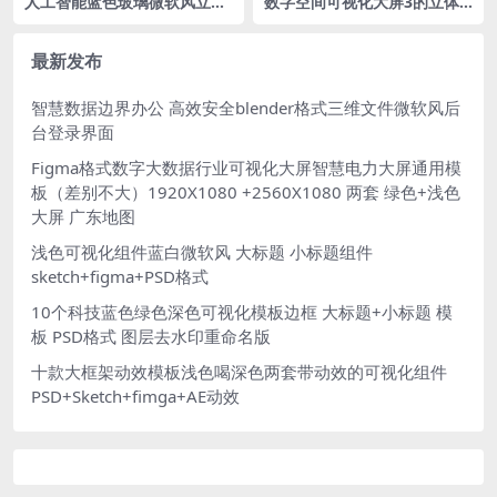
人工智能蓝色玻璃微软风立体
数字空间可视化大屏3的立体
场景源文件 蓝白后台科技背景
智慧城市导航数据PSD格式
C4D格式R23 OC渲染器 2560
x1005
最新发布
智慧数据边界办公 高效安全blender格式三维文件微软风后
台登录界面
Figma格式数字大数据行业可视化大屏智慧电力大屏通用模
板（差别不大）1920X1080 +2560X1080 两套 绿色+浅色
大屏 广东地图
浅色可视化组件蓝白微软风 大标题 小标题组件
sketch+figma+PSD格式
10个科技蓝色绿色深色可视化模板边框 大标题+小标题 模
板 PSD格式 图层去水印重命名版
十款大框架动效模板浅色喝深色两套带动效的可视化组件
PSD+Sketch+fimga+AE动效