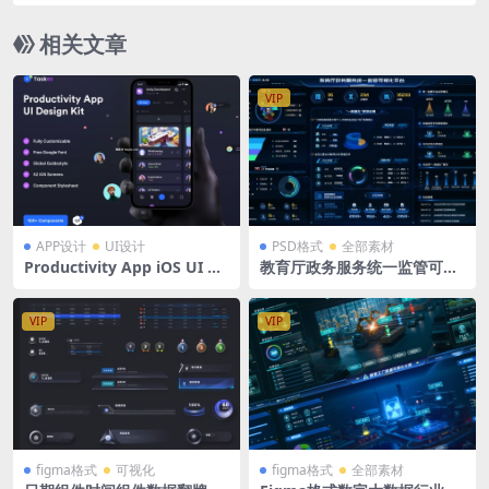
背景
相关文章
VIP
APP设计
UI设计
PSD格式
全部素材
Productivity App iOS UI Kit
教育厅政务服务统一监管可视
企业OA应用iOS暗底UI套件移
化平台PSD格式 1920X1080
动会议预订app界面 fig+sket
ch格式
VIP
VIP
figma格式
可视化
figma格式
全部素材