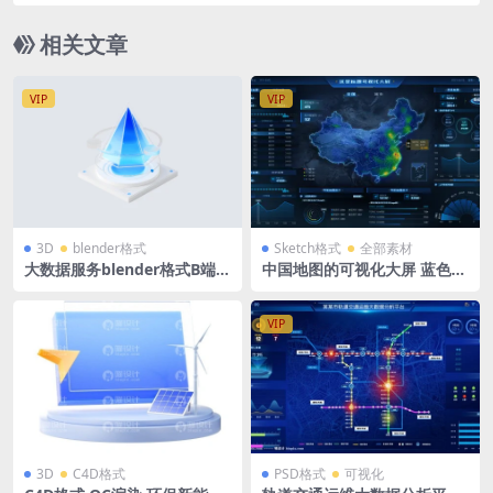
源文件
相关文章
VIP
VIP
3D
blender格式
Sketch格式
全部素材
大数据服务blender格式B端蓝
中国地图的可视化大屏 蓝色
白科技图标立体icon微软风含
科技风 附带组件 sketch格式1
PNG
920X1080
VIP
3D
C4D格式
PSD格式
可视化