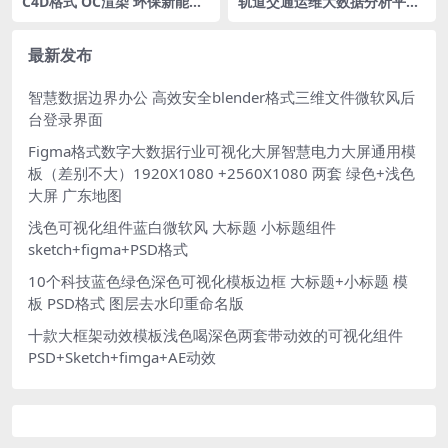
C4D格式 OC渲染 环保新能源
轨道交通运维大数据分析平台
图标风力发电机光伏太阳能发
监控管理系统可视化大屏大数
电含OBJ、PNG
据蓝色科技大屏PSD格式
最新发布
智慧数据边界办公 高效安全blender格式三维文件微软风后
台登录界面
Figma格式数字大数据行业可视化大屏智慧电力大屏通用模
板（差别不大）1920X1080 +2560X1080 两套 绿色+浅色
大屏 广东地图
浅色可视化组件蓝白微软风 大标题 小标题组件
sketch+figma+PSD格式
10个科技蓝色绿色深色可视化模板边框 大标题+小标题 模
板 PSD格式 图层去水印重命名版
十款大框架动效模板浅色喝深色两套带动效的可视化组件
PSD+Sketch+fimga+AE动效