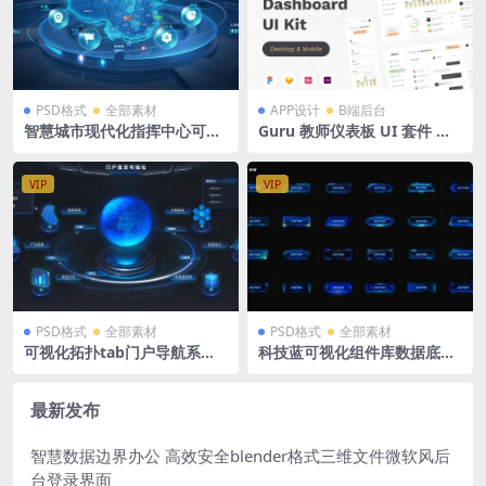
PSD格式
全部素材
APP设计
B端后台
智慧城市现代化指挥中心可视
Guru 教师仪表板 UI 套件 清
化大屏中国地图PSD 2560×10
新 UI 套件30 页 多格式
80
VIP
VIP
PSD格式
全部素材
PSD格式
全部素材
可视化拓扑tab门户导航系统
科技蓝可视化组件库数据底座
入口科技网站门户PSD格式
3D立体可视化数据展示图标P
SD格式
最新发布
智慧数据边界办公 高效安全blender格式三维文件微软风后
台登录界面