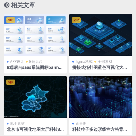
相关文章
VIP
VIP
APP设计
B端后台
figma格式
全部素材
B端后台saas系统图标banner
拼接式拓扑图蓝色可视化大屏
浅色图标卡片 figma格式
科技立体图标数据台Figma格
式
VIP
地图素材
背景图
北京市可视化地图大屏科技3D
科技粒子多边形线性方格背景
矢量地图1920X1080 PSD格式
图4K 3840 x 2160px