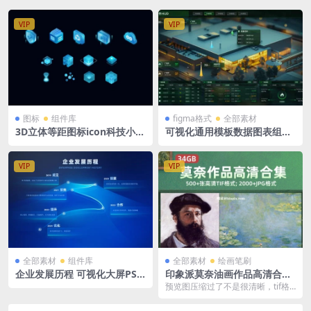
VIP
VIP
图标
组件库
figma格式
全部素材
3D立体等距图标icon科技小图
可视化通用模板数据图表组件
标底座PSD格式
HUD 绿色大屏 驾驶舱 figma
格式
VIP
VIP
全部素材
组件库
全部素材
绘画笔刷
企业发展历程 可视化大屏PSD
印象派莫奈油画作品高清合集
格式源文件 1920X1080
500+张 高清TIF格式 2000+jp
预览图压缩过了不是很清晰，tif格
g格式 34GB
式为高清格式