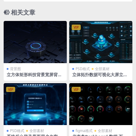
应用平台 1920X1080 PSD格式
相关文章
VIP
背景图
PSD格式
全部素材
立方体矩形科技背景宽屏背景
立体拓扑数据可视化大屏立体
深色展台PPT背景可视化大屏
基础数据基础数据 1920X108
3030 x 1037px
0
VIP
VIP
PSD格式
全部素材
figma格式
全部素材