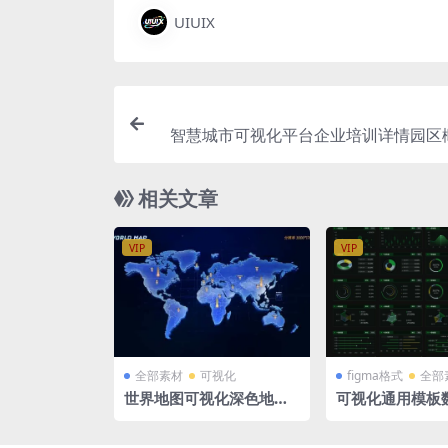
UIUIX
智慧城市可视化平台企业培训详情园区
登录套图4张PSD格式1920
相关文章
VIP
VIP
全部素材
可视化
figma格式
全部
世界地图可视化深色地图
可视化通用模板
MAP PSD格式
组件HUD 绿色大
舱 figma格式 