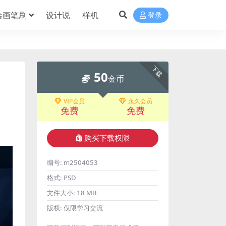
绘画笔刷
设计说
样机
登录
下载
50
金币
VIP会员
永久会员
免费
免费
购买下载权限
编号:
m2504053
格式:
PSD
文件大小:
18 MB
版权:
仅限学习交流