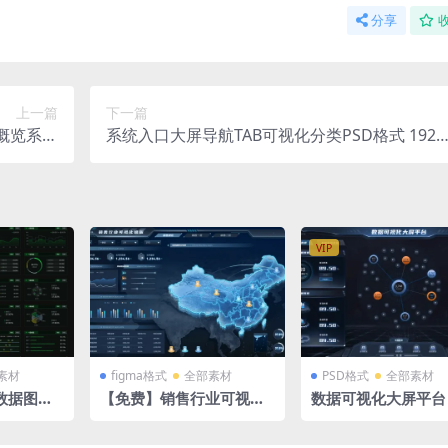
分享
上一篇
下一篇
概览系统
系统入口大屏导航TAB可视化分类PSD格式 1920
X1080
X1080
VIP
素材
figma格式
全部素材
PSD格式
全部素材
数据图表
【免费】销售行业可视化
数据可视化大屏平台
屏 驾驶
模板深色科技机甲风 figm
数据 深色1920X108
组件库 饼
a格式 1920X1080 I 中国