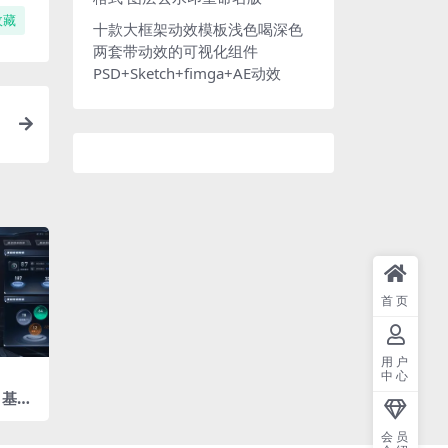
收藏
十款大框架动效模板浅色喝深色
两套带动效的可视化组件
PSD+Sketch+fimga+AE动效
首页
用户
中心
 基础
0
会员