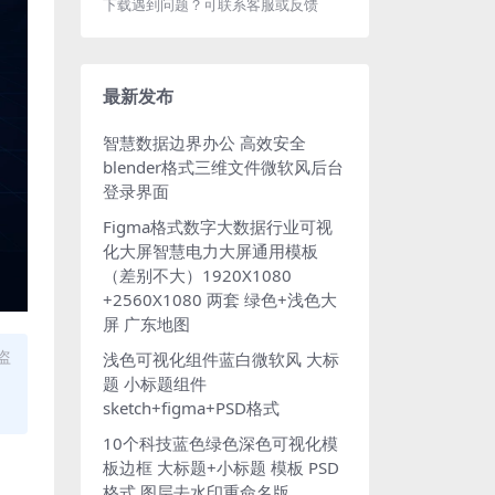
下载遇到问题？可联系客服或反馈
最新发布
智慧数据边界办公 高效安全
blender格式三维文件微软风后台
登录界面
Figma格式数字大数据行业可视
化大屏智慧电力大屏通用模板
（差别不大）1920X1080
+2560X1080 两套 绿色+浅色大
屏 广东地图
盗
浅色可视化组件蓝白微软风 大标
题 小标题组件
sketch+figma+PSD格式
10个科技蓝色绿色深色可视化模
板边框 大标题+小标题 模板 PSD
格式 图层去水印重命名版