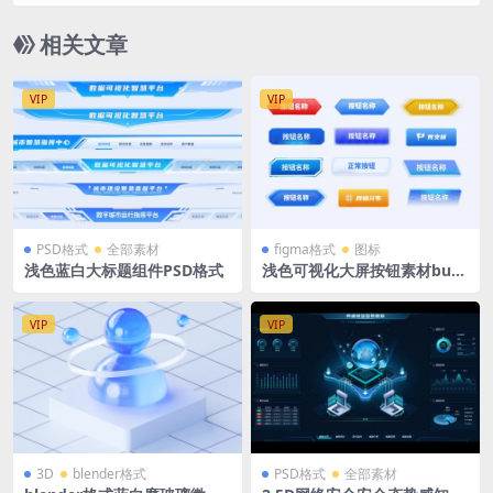
素材
相关文章
VIP
VIP
PSD格式
全部素材
figma格式
图标
浅色蓝白大标题组件PSD格式
浅色可视化大屏按钮素材butt
on浅色figma格式组件
VIP
VIP
3D
blender格式
PSD格式
全部素材