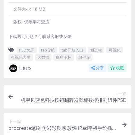
文件大小:
18 MB
版权:
仅限学习交流
下载遇到问题？可联系客服或反馈
PSD大屏
tab导航
tab导航入口
侧边栏
可视化
可视化大屏
大数据
底座图标
组件库
UIUIX
分享
收藏
上一篇
机甲风蓝色科技按钮翻牌器图标数据排列组件PSD
下一篇
procreate笔刷 仿岩彩质感 敦煌 iPad平板手绘插画