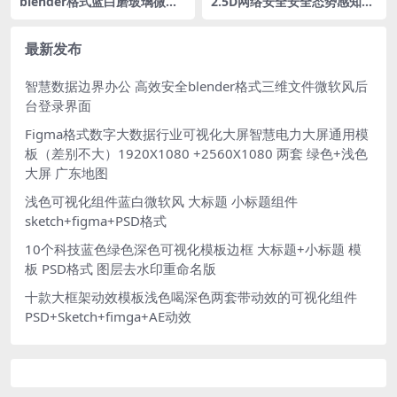
blender格式蓝白磨玻璃微软
2.5D网络安全安全态势感知可
风立体3D玻璃图标个人中心我
视化系统素材深色大屏 PSD格
的模型含高清PNG
式 100%分层文件 拓扑图 立
体分层
最新发布
智慧数据边界办公 高效安全blender格式三维文件微软风后
台登录界面
Figma格式数字大数据行业可视化大屏智慧电力大屏通用模
板（差别不大）1920X1080 +2560X1080 两套 绿色+浅色
大屏 广东地图
浅色可视化组件蓝白微软风 大标题 小标题组件
sketch+figma+PSD格式
10个科技蓝色绿色深色可视化模板边框 大标题+小标题 模
板 PSD格式 图层去水印重命名版
十款大框架动效模板浅色喝深色两套带动效的可视化组件
PSD+Sketch+fimga+AE动效