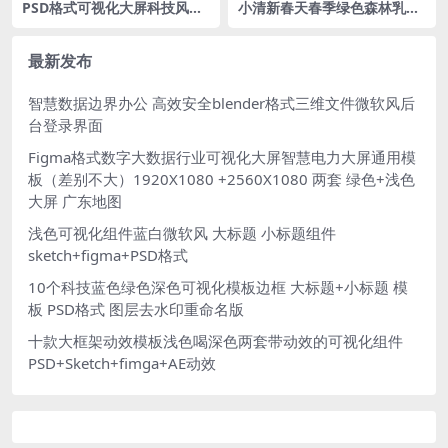
PSD格式可视化大屏科技风险
小清新春天春季绿色森林乳液
预警总览蓝色指挥调度中心大
化妆品瓶子广告效果图PSD格
屏模板1920X1080
式
最新发布
智慧数据边界办公 高效安全blender格式三维文件微软风后
台登录界面
Figma格式数字大数据行业可视化大屏智慧电力大屏通用模
板（差别不大）1920X1080 +2560X1080 两套 绿色+浅色
大屏 广东地图
浅色可视化组件蓝白微软风 大标题 小标题组件
sketch+figma+PSD格式
10个科技蓝色绿色深色可视化模板边框 大标题+小标题 模
板 PSD格式 图层去水印重命名版
十款大框架动效模板浅色喝深色两套带动效的可视化组件
PSD+Sketch+fimga+AE动效