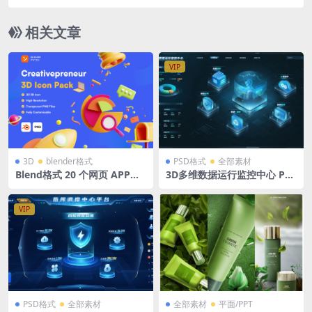
太阳能发电含OBJ、PNG
相关文章
VIP
3D
blender格式
PSD格式
全部素材
Blend格式 20 个网页 APP通
3D多维数据运行监控中心 PS
知消息日历3D图标创意404 含
D格式 立体分层数据组驾驶舱
高清PNG
VIP
PSD格式
全部素材
全部素材
平面/PPT