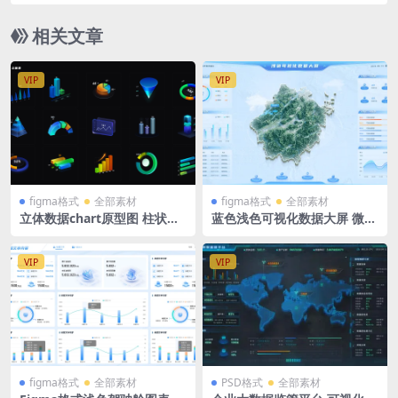
相关文章
VIP
VIP
figma格式
全部素材
figma格式
全部素材
立体数据chart原型图 柱状图
蓝色浅色可视化数据大屏 微软
可视化大屏figma格式
风 figma格式 1920X1080 浙
江地图
VIP
VIP
figma格式
全部素材
PSD格式
全部素材