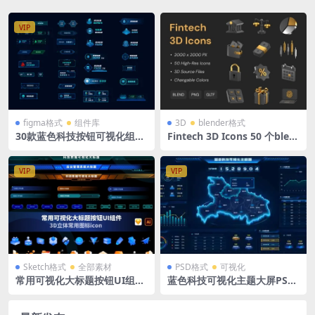
VIP
figma格式
组件库
3D
blender格式
30款蓝色科技按钮可视化组件
Fintech 3D Icons 50 个blen
库按钮组件 Figma格式
der格式银行科技金融理财财
务安全管理金色3D图标icon设
计素材含png免抠图片
VIP
VIP
Sketch格式
全部素材
PSD格式
可视化
常用可视化大标题按钮UI组件
蓝色科技可视化主题大屏PSD
3D立体常用icon图标 XD/EP
格式 湖北地图 1920X1080
S/SVG/ai 四种格式