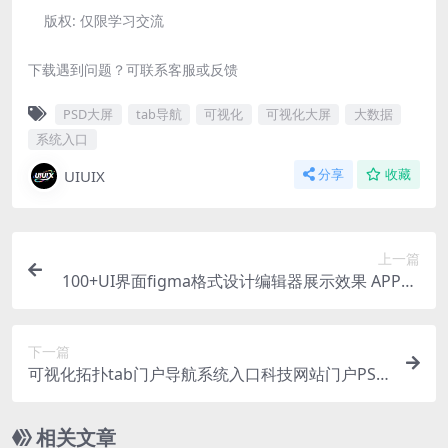
版权:
仅限学习交流
下载遇到问题？可联系客服或反馈
PSD大屏
tab导航
可视化
可视化大屏
大数据
系统入口
UIUIX
分享
收藏
上一篇
100+UI界面figma格式设计编辑器展示效果 APP+P
C 暗色+亮色 （文件只有UI界面，不包含照片插
图）
下一篇
可视化拓扑tab门户导航系统入口科技网站门户PSD
格式
相关文章