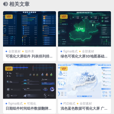
相关文章
VIP
VIP
全部素材
组件库
figma格式
全部素材
可视化大屏组件 列表排列排序
绿色可视化大屏3D地图基础网
figma格式
络信息平台figma 北京地图
VIP
VIP
figma格式
可视化
PSD格式
全部素材
日期组件时间组件数据翻牌器
浅色蓝色数据可视化大屏 广东
可视化大屏figma
地图PSD格式