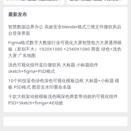
+AE动效工程源文件 系统入口
大屏统计后台UI 仪表盘驾驶舱
圆圈旋转
Sketch格式
最新发布
智慧数据边界办公 高效安全blender格式三维文件微软风后
台登录界面
Figma格式数字大数据行业可视化大屏智慧电力大屏通用模
板（差别不大）1920X1080 +2560X1080 两套 绿色+浅色
大屏 广东地图
浅色可视化组件蓝白微软风 大标题 小标题组件
sketch+figma+PSD格式
10个科技蓝色绿色深色可视化模板边框 大标题+小标题 模
板 PSD格式 图层去水印重命名版
十款大框架动效模板浅色喝深色两套带动效的可视化组件
PSD+Sketch+fimga+AE动效