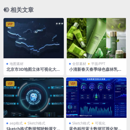
相关文章
VIP
地图素材
全部素材
平面/PPT
北京市3D地图立体可视化大屏
小清新春天春季绿色森林乳液
PSD格式 1920X1080
化妆品瓶子广告效果图PSD格
式
VIP
VIP
aep格式
Sketch格式
Sketch格式
可视化
Sketch格式数据驾驶舱源文件
蓝色科技蓝大数据可视化智慧