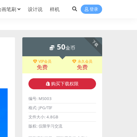
绘画笔刷
设计说
样机
登录
下载
50
金币
VIP会员
永久会员
免费
免费
购买下载权限
编号:
MS003
格式:
JPG/TIF
文件大小:
4.8GB
版权:
仅限学习交流