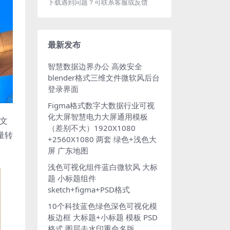
下载遇到问题？可联系客服或反馈
最新发布
智慧数据边界办公 高效安全
blender格式三维文件微软风后台
登录界面
Figma格式数字大数据行业可视
化大屏智慧电力大屏通用模板
的文
（差别不大）1920X1080
量转
+2560X1080 两套 绿色+浅色大
屏 广东地图
浅色可视化组件蓝白微软风 大标
题 小标题组件
sketch+figma+PSD格式
10个科技蓝色绿色深色可视化模
板边框 大标题+小标题 模板 PSD
格式 图层去水印重命名版