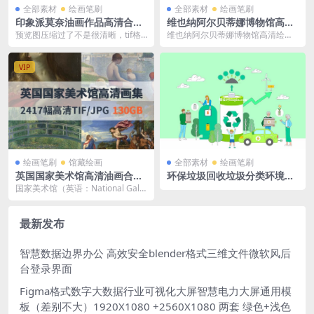
全部素材
绘画笔刷
全部素材
绘画笔刷
印象派莫奈油画作品高清合集
维也纳阿尔贝蒂娜博物馆高清
500+张 高清TIF格式 2000+jp
画集 151幅 TIF高清 4.8GB
预览图压缩过了不是很清晰，tif格
维也纳阿尔贝蒂娜博物馆高清绘画
g格式 34GB
式为高清格式
作品，TIF图片格式151幅，文件总
大小为 4.8...
VIP
绘画笔刷
馆藏绘画
全部素材
绘画笔刷
英国国家美术馆高清油画合集
环保垃圾回收垃圾分类环境保
高清原图TIF格式2417幅，12
护绿色能源Ai格式矢量插画15
国家美术馆（英语：National Galle
2GB。
个
ry，又译为国家画廊、国立美术
馆、...
最新发布
智慧数据边界办公 高效安全blender格式三维文件微软风后
台登录界面
Figma格式数字大数据行业可视化大屏智慧电力大屏通用模
板（差别不大）1920X1080 +2560X1080 两套 绿色+浅色