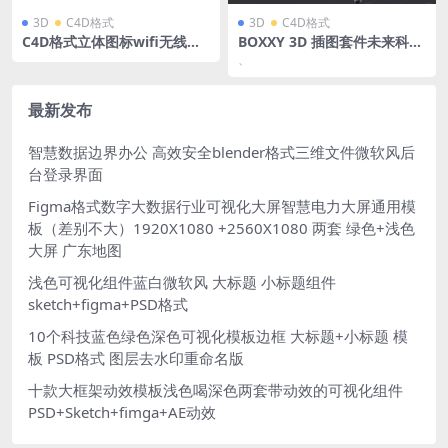
3D
C4D格式
3D
C4D格式
C4D格式立体图标wifi无线数
BOXXY 3D 插图套件未来科幻
据播放器下载服务器安全蓝色
赛博朋克电商游戏机械工业插
、
微软风玻璃模型OC渲染器
图blender格式含png免抠图
片素材
最新发布
智慧数据边界办公 高效安全blender格式三维文件微软风后
台登录界面
Figma格式数字大数据行业可视化大屏智慧电力大屏通用模
板（差别不大）1920X1080 +2560X1080 两套 绿色+浅色
大屏 广东地图
浅色可视化组件蓝白微软风 大标题 小标题组件
sketch+figma+PSD格式
10个科技蓝色绿色深色可视化模板边框 大标题+小标题 模
板 PSD格式 图层去水印重命名版
十款大框架动效模板浅色喝深色两套带动效的可视化组件
PSD+Sketch+fimga+AE动效