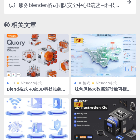
认证服务blender格式团队安全中心B端蓝白科技图
标立体icon微软风含PNG
相关文章
VIP
3D
blender格式
3D格式
blender格式
Blend格式 40款3D科技抽象
浅色风格大数据驾驶舱可视化
立体icon图标含png免抠图片
大屏四川3D地图Sketch大屏+
素材
Blender地图
VIP