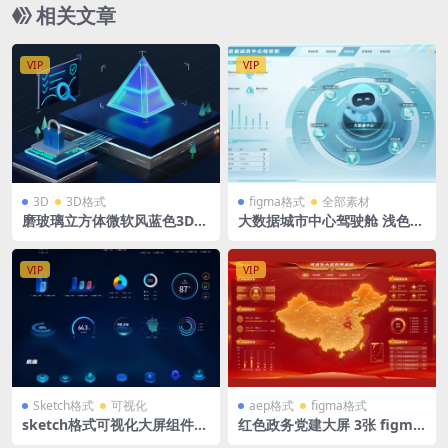
相关文章
VIP
VIP
3D
3D格式
figma格式
全部素材
磨玻璃立方体微软风蓝色3D可
大数据城市中心驾驶舱 浅色
视化大屏背景登录界面展台bl
绿色立体机器人可视化大屏 fi
ender格式
gma格式
VIP
VIP
Sketch格式
可视化
aep格式
figma格式
sketch格式可视化大屏组件素
红色政务党建大屏 3张 figma
材饼图折线图大标题小标题装
+PS+sketch+AE动效格式 中