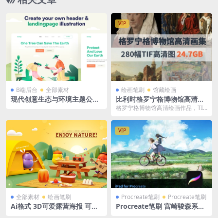
VIP
B端后台
全部素材
绘画笔刷
馆藏绘画
现代创意生态与环境主题公共
比利时格罗宁格博物馆高清画
服务农业矢量插画ai矢量格式1
集 280幅高清图 24.7GB
格罗宁格博物馆高清绘画作品，TIF
0页
格式图片 280 幅，文件总大小为 2
4.7 ...
VIP
全部素材
绘画笔刷
Procreate笔刷
Procreate笔刷
Ai格式 3D可爱露营海报 可爱
Procreate笔刷 宫崎骏森系插
的人物在美丽的日落下在大自
画ipad风景植物自然花草树场