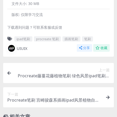
文件大小:
30 MB
版权:
仅限学习交流
下载遇到问题？可联系客服或反馈
ipad笔刷
procreate 笔刷
插画笔刷
笔刷
UIUIX
分享
收藏
上一篇
Procreate藤蔓花藤植物笔刷 绿色风景ipad笔刷插
画植物树叶素材
下一篇
Procreate笔刷 宫崎骏森系插画ipad风景植物自然
花草树场景
相关文章