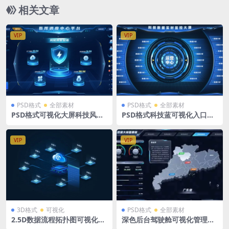
相关文章
VIP
VIP
PSD格式
全部素材
PSD格式
全部素材
PSD格式可视化大屏科技风险
PSD格式科技蓝可视化入口导
预警总览蓝色指挥调度中心大
航页大屏模板tab页
屏模板1920X1080
VIP
VIP
3D格式
可视化
PSD格式
全部素材
2.5D数据流程拓扑图可视化大
深色后台驾驶舱可视化管理平
屏组件PSD格式+AE动效
台1920X1080 PSD格式