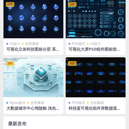
VIP
VIP
UI设计
全部素材
PSD格式
UI设计
可视化立体科技图标分层 系统
可视化大屏PSD组件图标按钮
后台图标 45个 PSD格式源文
库科技风赛博朋克科幻HUD游
件
戏UI元素套件 含每个元素独立
PNG
VIP
VIP
figma格式
全部素材
PSD格式
全部素材
大数据城市中心驾驶舱 浅色
科技蓝可视化组件库数据底座
绿色 tab导航 系统入口 3D拓
3D立体可视化数据展示图标P
扑图 立体 可视化大屏 figma
SD格式
格式
最新发布