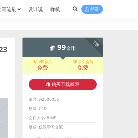
绘画笔刷
设计说
样机
登录
下载
99
23
金币
VIP会员
永久会员
免费
免费
购买下载权限
编号:
w2506055
格式:
C4D
文件大小:
8 MB
版权:
仅限学习交流