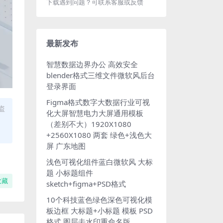
下载遇到问题？可联系客服或反馈
最新发布
智慧数据边界办公 高效安全
blender格式三维文件微软风后台
登录界面
Figma格式数字大数据行业可视
盗
化大屏智慧电力大屏通用模板
（差别不大）1920X1080
+2560X1080 两套 绿色+浅色大
屏 广东地图
浅色可视化组件蓝白微软风 大标
题 小标题组件
收藏
sketch+figma+PSD格式
10个科技蓝色绿色深色可视化模
板边框 大标题+小标题 模板 PSD
格式 图层去水印重命名版