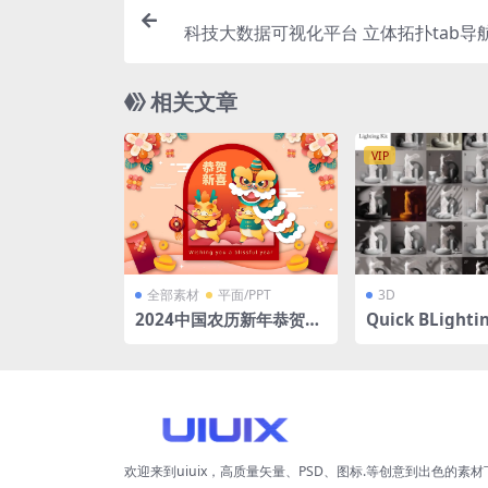
科技大数据可视化平台 立体拓扑tab导
大屏 PS
相关文章
VIP
全部素材
平面/PPT
3D
2024中国农历新年恭贺新
Quick BLightin
禧舞狮矢量纸张风格背景
ist灯光预设资产b
Ai格式
欢迎来到uiuix，高质量矢量、PSD、图标.等创意到出色的素材