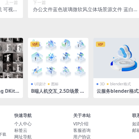
上一篇
下一篇
航 可视化
办公文件蓝色玻璃微软风立体场景源文件 蓝白后
D格式 1920X1080
台科技背景 C4D格式R23 OC渲染器 2560 x1005
VIP
VIP
UI设计
图标
3D
blender格式
g DKit L
B端人机交互_2.5D场景 浅
云服务blender格式
lender
色后台拓扑图 立体插画 fi
体图标磨玻璃蓝白风
gma格式
图标
快速导航
关于本站
联
个人中心
VIP介绍
如
标签云
客服咨询
邮箱
下载
网址导航
用户协议