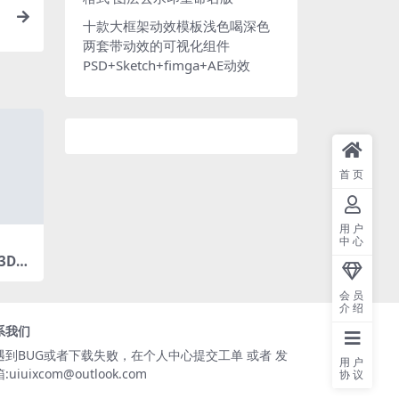
十款大框架动效模板浅色喝深色
两套带动效的可视化组件
PSD+Sketch+fimga+AE动效
首页
用户
中心
3D立
底座
会员
介绍
系我们
遇到BUG或者下载失败，在个人中心提交工单 或者 发
用户
:uiuixcom@outlook.com
协议