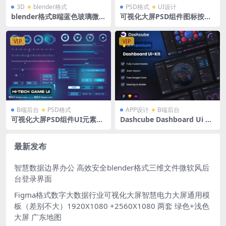
3D
blender格式
PSD格式
UI设计
blender格式B端蓝色玻璃微软
可视化大屏PSD组件图标按钮
风科技立体大数据云服务智能
库科技风赛博朋克科幻HUD游
图标18个
戏UI元素套件 含每个元素独立
PNG
VIP
VIP
B端后台
PSD格式
APP设计
B端后台
可视化大屏PSD组件UI元素图
Dashcube Dashboard Ui Kit
标按钮库边框播放器科技紫色
Figma 现代创意仪表盘深色B
风科幻HUD 含每个元素独立P
端后台驾驶舱包括 100 多个小
NG
部件、图表、图形、表格 Ske
最新发布
tch/ XD /figma格式UI kit
智慧数据边界办公 高效安全blender格式三维文件微软风后
台登录界面
Figma格式数字大数据行业可视化大屏智慧电力大屏通用模
板（差别不大）1920X1080 +2560X1080 两套 绿色+浅色
大屏 广东地图