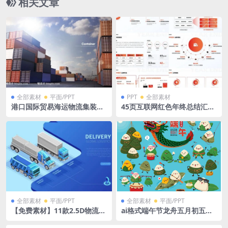
相关文章
全部素材
平面/PPT
PPT
全部素材
港口国际贸易海运物流集装箱
45页互联网红色年终总结汇报
广告效果图PSD格式
晋升答辩竞聘述职PPT模板
全部素材
平面/PPT
全部素材
平面/PPT
【免费素材】11款2.5D物流快
ai格式端午节龙舟五月初五粽
递运输贸易插画EPS矢量素材
子粽叶表情包适量格式卡通插
可印刷
画