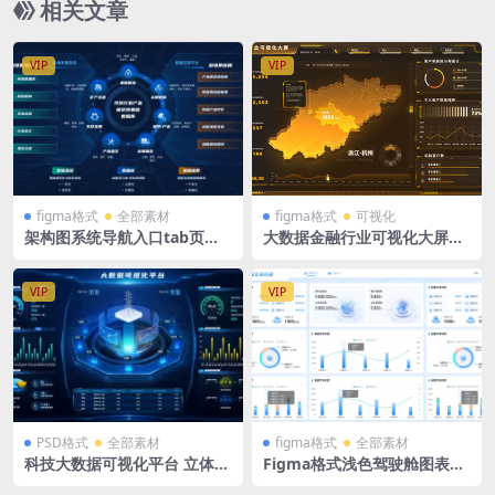
相关文章
VIP
VIP
figma格式
全部素材
figma格式
可视化
架构图系统导航入口tab页系
大数据金融行业可视化大屏fig
统入口Figma格式
ma格式1920X1080
VIP
VIP
PSD格式
全部素材
figma格式
全部素材
科技大数据可视化平台 立体拓
Figma格式浅色驾驶舱图表界
扑tab导航 可视化大屏 PSD格
面1张