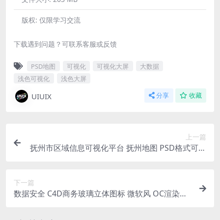
版权:
仅限学习交流
下载遇到问题？可联系客服或反馈
PSD地图
可视化
可视化大屏
大数据
浅色可视化
浅色大屏
UIUIX
分享
收藏
上一篇
抚州市区域信息可视化平台 抚州地图 PSD格式可视
化大屏 3952×1560 px
下一篇
数据安全 C4D商务玻璃立体图标 微软风 OC渲染器
含渲染好的无背景PNG