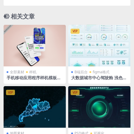
figma格式
相关文章
VIP
全部素材
样机
B端后台
figma格式
手机移动应用程序样机模板PS
大数据城市中心驾驶舱 浅色
D格式Mockups样机
绿色 图表 折线图 饼图 立体图
表 可视化大屏 figma格式
VIP
VIP
地图素材
PSD格式
可视化