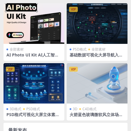
VIP
全部素材
PSD格式
全部素材
AI Photo UI Kit AI人工智能
基础数据可视化大屏导航入口
绘画图像照片编辑器应用UI用
地图定位导航1920X1080
户操作界面套件按钮、滑块、
菜单组件Fig模板65+
VIP
VIP
3D格式
PSD格式
3D
C4D格式
PSD格式可视化大屏立体素材
火箭蓝色玻璃微软风立体场景
要客全栈能力视图蓝色科技
源文件 蓝白后台科技背景 C4
D格式R23 OC渲染器 2560 x1
005
最新发布