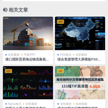
题 暗色
相关文章
VIP
全部素材
平面/PPT
PSD格式
全部素材
港口国际贸易海运物流集装箱
综合资源管理大屏模板PSD格
广告效果图PSD格式
式 中国地图 1920×1080
VIP
VIP
figma格式
全部素材
全部素材
绘画笔刷