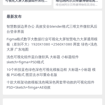
可视化大屏大数据组件库柱状
维也纳阿尔贝蒂娜博物馆高清
图折线图figma组件
画集 151幅 TIF高清 4.8GB
维也纳阿尔贝蒂娜博物馆高清绘画
作品，TIF图片格式151幅，文件总
大小为 4.8...
最新发布
智慧数据边界办公 高效安全blender格式三维文件微软风后
台登录界面
Figma格式数字大数据行业可视化大屏智慧电力大屏通用模
板（差别不大）1920X1080 +2560X1080 两套 绿色+浅色
大屏 广东地图
浅色可视化组件蓝白微软风 大标题 小标题组件
sketch+figma+PSD格式
10个科技蓝色绿色深色可视化模板边框 大标题+小标题 模
板 PSD格式 图层去水印重命名版
十款大框架动效模板浅色喝深色两套带动效的可视化组件
PSD+Sketch+fimga+AE动效