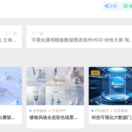
分享
上一篇
下一篇
色 立体拓
可视化通用模板数据图表组件HUD 绿色大屏 驾
gma格式
驶舱 figma格式 立体广东地图 guangdong ma
VIP
全部素材
平面/PPT
PSD格式
全部素材
蓝白磨玻璃
镀铬风格全息彩色场景乳
科技可视化大数据门
玻璃图标服
液化妆品瓶子小样防晒霜
字一体化3D立体效
展台模型
产品效果图PSD格式
页面PSD源文件素材