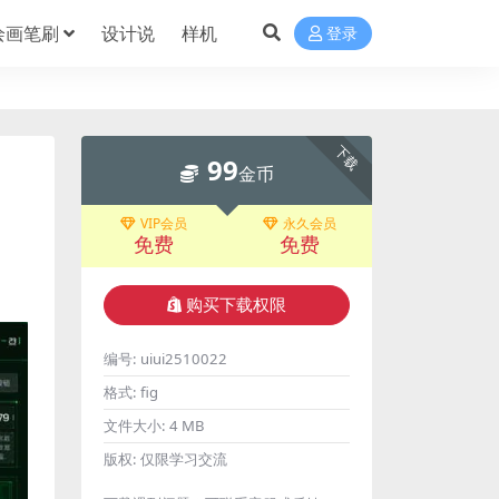
绘画笔刷
设计说
样机
登录
下载
99
金币
VIP会员
永久会员
免费
免费
购买下载权限
编号:
uiui2510022
格式:
fig
文件大小:
4 MB
版权:
仅限学习交流