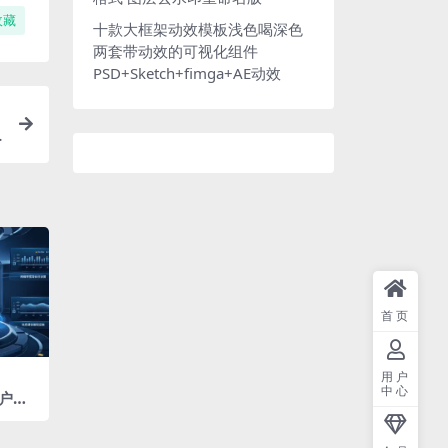
收藏
十款大框架动效模板浅色喝深色
两套带动效的可视化组件
PSD+Sketch+fimga+AE动效
p
首页
用户
中心
户数
果大屏
模板