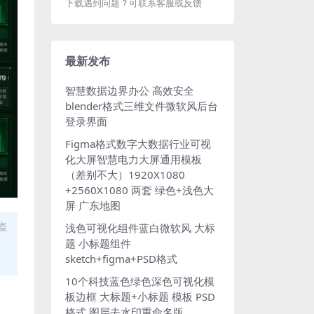
下载遇到问题？可联系客服或反馈
最新发布
智慧数据边界办公 高效安全
blender格式三维文件微软风后台
登录界面
Figma格式数字大数据行业可视
化大屏智慧电力大屏通用模板
（差别不大）1920X1080
+2560X1080 两套 绿色+浅色大
屏 广东地图
盗
浅色可视化组件蓝白微软风 大标
题 小标题组件
sketch+figma+PSD格式
10个科技蓝色绿色深色可视化模
板边框 大标题+小标题 模板 PSD
格式 图层去水印重命名版