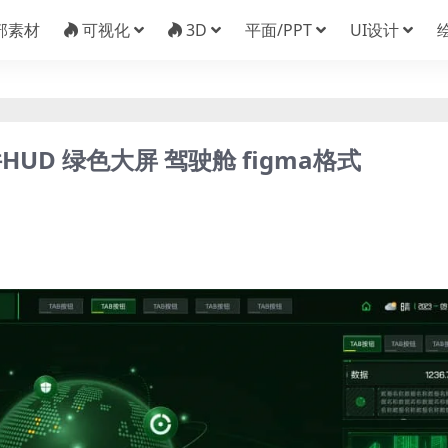
部素材
可视化
3D
平面/PPT
UI设计
D 绿色大屏 驾驶舱 figma格式