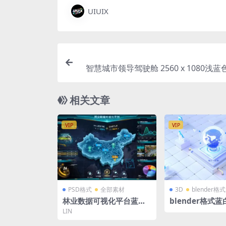
UIUIX
智慧城市领导驾驶舱 2560 x 1080浅蓝
扑大屏 大数据中心 宽屏微软风 fi
相关文章
VIP
VIP
PSD格式
全部素材
3D
blender格式
林业数据可视化平台蓝绿
blender格式
色中国立体地图PSD格式
微软风立体3D
LIN
1920X1080
务器地球立方体