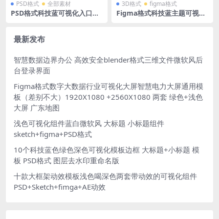
PSD格式
全部素材
3D格式
figma格式
PSD格式科技蓝可视化入口导
Figma格式科技蓝主题可视化
航页大屏模板tab页
大屏两张 含AE动效源文件
最新发布
智慧数据边界办公 高效安全blender格式三维文件微软风后
台登录界面
Figma格式数字大数据行业可视化大屏智慧电力大屏通用模
板（差别不大）1920X1080 +2560X1080 两套 绿色+浅色
大屏 广东地图
浅色可视化组件蓝白微软风 大标题 小标题组件
sketch+figma+PSD格式
10个科技蓝色绿色深色可视化模板边框 大标题+小标题 模
板 PSD格式 图层去水印重命名版
十款大框架动效模板浅色喝深色两套带动效的可视化组件
PSD+Sketch+fimga+AE动效