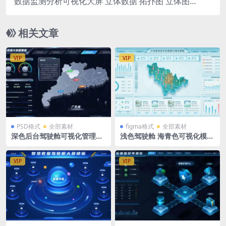
数据监测分析可视化大屏 立体数据 拓扑图 立体图
标 系统导航入口 figma格式
相关文章
VIP
VIP
PSD格式
全部素材
figma格式
全部素材
深色后台驾驶舱可视化管理平
浅色驾驶舱 海青色可视化模版
台1920X1080 PSD格式
可视化大屏 数据看板 数据大
屏 地图 figma格式
VIP
VIP