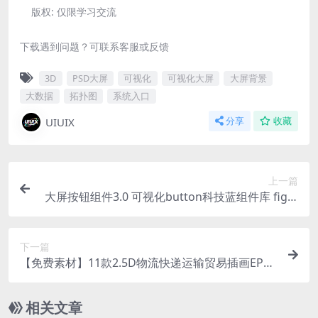
版权:
仅限学习交流
下载遇到问题？可联系客服或反馈
3D
PSD大屏
可视化
可视化大屏
大屏背景
大数据
拓扑图
系统入口
UIUIX
分享
收藏
上一篇
大屏按钮组件3.0 可视化button科技蓝组件库 figm
a+sketch+PSD格式75个
下一篇
【免费素材】11款2.5D物流快递运输贸易插画EPS
矢量素材 可印刷
相关文章