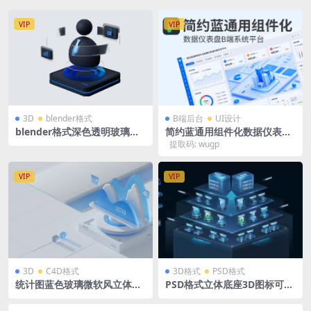
VIP
VIP
3D
blender格式
B端后台
UI设计
blender格式深色透明玻璃深
简约蓝通用组件化数据仪表盘
蓝色3D图标icon立体底座人物
B端系统平台 figma格式 UI界
提取码: wugp
个人中心客户服务
面+组件
VIP
VIP
3D
C4D格式
3D格式
PSD格式
统计图蓝色玻璃微软风立体场
PSD格式立体底座3D图标可视
景源文件 蓝白后台科技背景 C
化主视觉 拓扑 拓扑图
4D格式R23 OC渲染器 2560 x